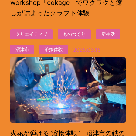
workshop「cokage」でワクワクと癒
しが詰まったクラフト体験
クリエイティブ
ものづくり
新生活
2026.03.16
沼津市
溶接体験
火花が弾ける“溶接体験”！沼津市の鉄の