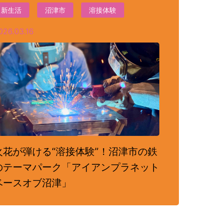
新生活
沼津市
溶接体験
026.03.16
火花が弾ける“溶接体験”！沼津市の鉄
のテーマパーク「アイアンプラネット
ベースオブ沼津」