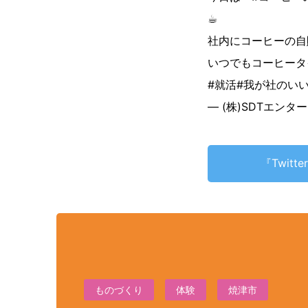
☕︎
社内にコーヒーの自
いつでもコーヒータ
#就活
#我が社のい
— (株)SDTエンター
『Twit
ものづくり
体験
焼津市