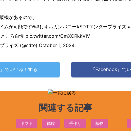
販機があるので、
イムが可能です☕️
#しずおカンパニー
#SDTエンタープライズ
いところ自慢
pic.twitter.com/CmXCRkkVIV
プライズ (@sdte)
October 1, 2024
ter』でいいね！する
『Facebook』
関連する記事
ギフト
体験
手作り
植物