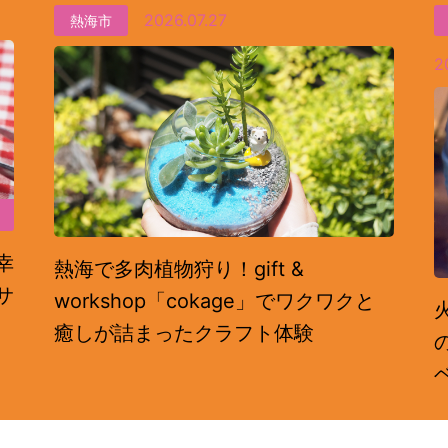
2026.07.27
熱海市
2
幸
熱海で多肉植物狩り！gift &
サ
workshop「cokage」でワクワクと
癒しが詰まったクラフト体験