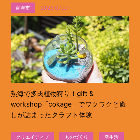
2026.07.27
熱海市
熱海で多肉植物狩り！gift &
workshop「cokage」でワクワクと癒
しが詰まったクラフト体験
クリエイティブ
ものづくり
新生活