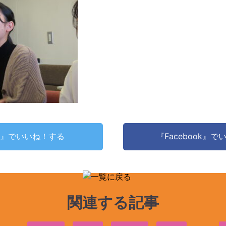
ter』でいいね！する
『Facebook』
関連する記事