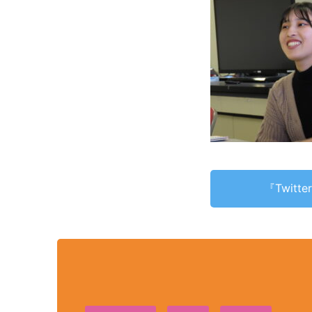
『Twit