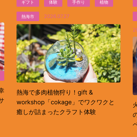
ギフト
体験
手作り
植物
2026.07.27
熱海市
2
幸
熱海で多肉植物狩り！gift &
サ
workshop「cokage」でワクワクと
癒しが詰まったクラフト体験