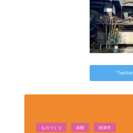
『Twit
ものづくり
体験
焼津市