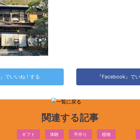
ter』でいいね！する
『Facebook』
関連する記事
ギフト
体験
手作り
植物