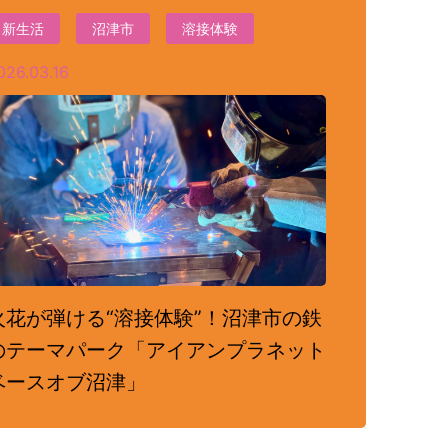
新生活
沼津市
溶接体験
026.03.16
火花が弾ける“溶接体験”！沼津市の鉄
のテーマパーク「アイアンプラネット
ベースオブ沼津」