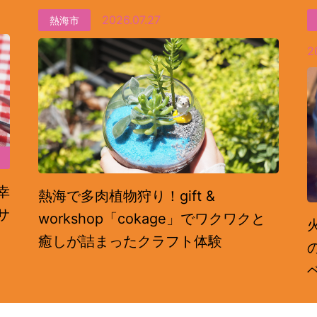
2026.07.27
熱海市
2
幸
熱海で多肉植物狩り！gift &
サ
workshop「cokage」でワクワクと
癒しが詰まったクラフト体験