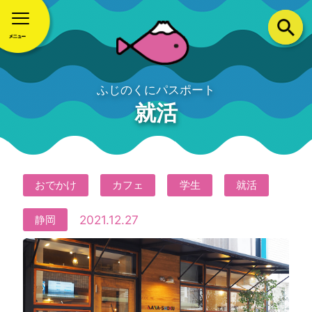
ふじのくにパスポート
就活
おでかけ
カフェ
学生
就活
2021.12.27
静岡