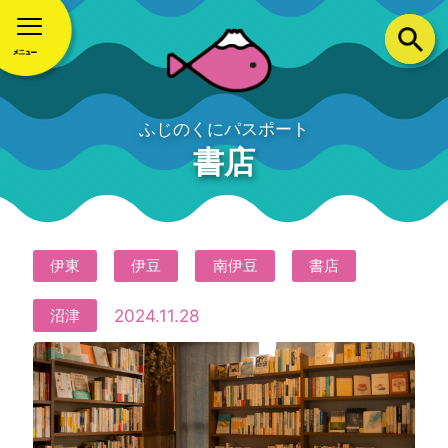
ふじのくにパスポート
書店
伊東
伊豆
南伊豆
書店
2024.11.28
沼津