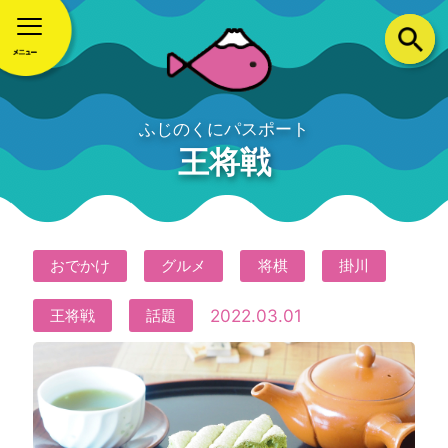
ふじのくにパスポート
王将戦
おでかけ
グルメ
将棋
掛川
2022.03.01
王将戦
話題