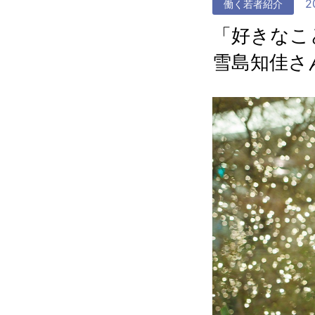
2
働く若者紹介
「好きなこ
雪島知佳さ