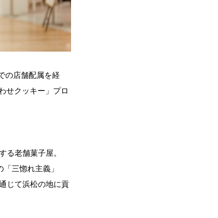
eでの店舗配属を経
あわせクッキー」プロ
する老舗菓子屋。
来の「三惚れ主義」
通じて浜松の地に貢