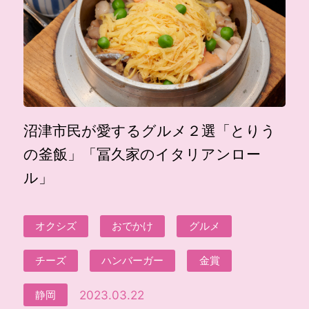
沼津市民が愛するグルメ２選「とりう
の釜飯」「冨久家のイタリアンロー
ル」
オクシズ
おでかけ
グルメ
チーズ
ハンバーガー
金賞
2023.03.22
静岡