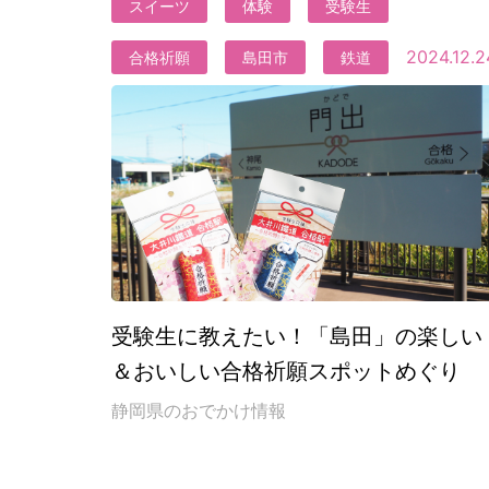
スイーツ
体験
受験生
2024.12.2
合格祈願
島田市
鉄道
受験生に教えたい！「島田」の楽しい
＆おいしい合格祈願スポットめぐり
静岡県のおでかけ情報