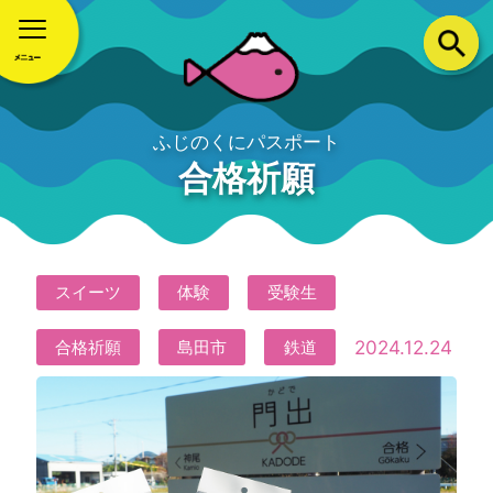
ふじのくにパスポート
合格祈願
スイーツ
体験
受験生
2024.12.24
合格祈願
島田市
鉄道