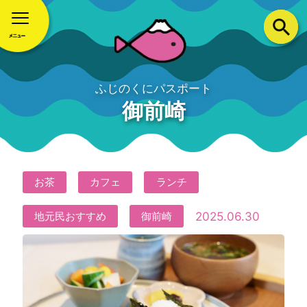
ふじのくにパスポート
御前崎
お茶
カフェ
ランチ
2025.06.30
地元民おすすめ
御前崎