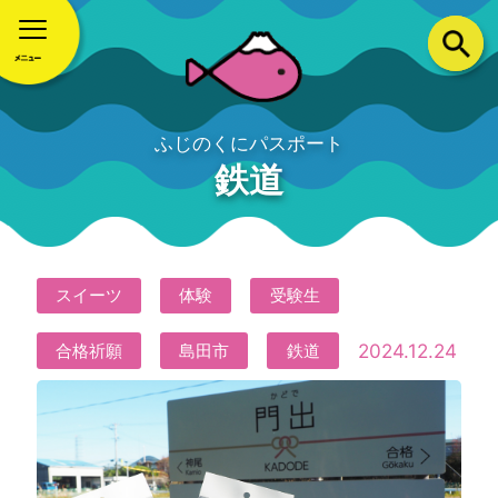
ふじのくにパスポート
鉄道
スイーツ
体験
受験生
2024.12.24
合格祈願
島田市
鉄道