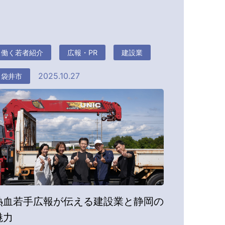
働く若者紹介
広報・PR
建設業
2025.10.27
袋井市
熱血若手広報が伝える建設業と静岡の
魅力