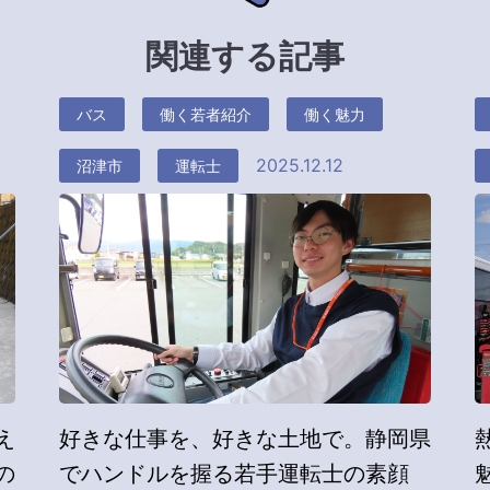
関連する記事
バス
働く若者紹介
働く魅力
2025.12.12
沼津市
運転士
え
好きな仕事を、好きな土地で。静岡県
の
でハンドルを握る若手運転士の素顔