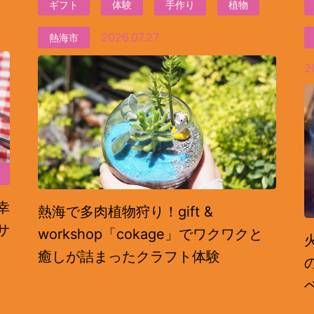
ギフト
体験
手作り
植物
2026.07.27
熱海市
2
幸
熱海で多肉植物狩り！gift &
サ
workshop「cokage」でワクワクと
癒しが詰まったクラフト体験