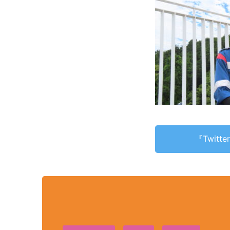
『Twit