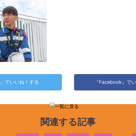
ter』でいいね！する
『Facebook』
関連する記事