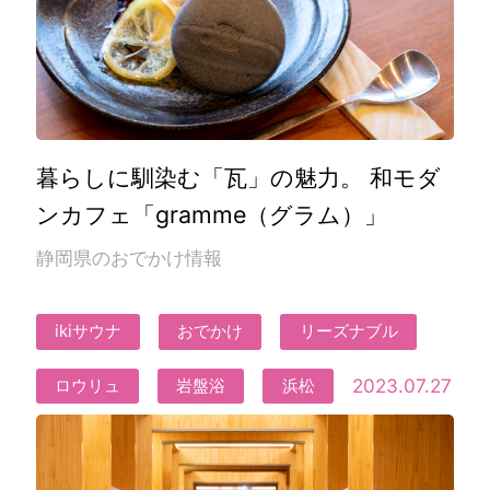
暮らしに馴染む「瓦」の魅力。 和モダ
ンカフェ「gramme（グラム）」
静岡県のおでかけ情報
ikiサウナ
おでかけ
リーズナブル
2023.07.27
ロウリュ
岩盤浴
浜松