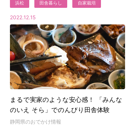
浜松
田舎暮らし
自家栽培
2022.12.15
まるで実家のような安心感！ 「みんな
のいえ そら」でのんびり田舎体験
静岡県のおでかけ情報