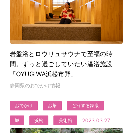
岩盤浴とロウリュサウナで至福の時
間。ずっと過ごしていたい温浴施設
「OYUGIWA浜松市野」
静岡県のおでかけ情報
おでかけ
お茶
どうする家康
2023.03.27
城
浜松
美術館